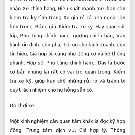
cơ bản nhưng lại rất có vai trò quan trọng,
Kiểm
tra xe kỹ.
giúp hạn chế những rủi ro và tránh bị
quy trách nhiệm cho hư hỏng sẵn có.
Đồ chơi xe.
Một kinh nghiệm cần quan tâm khác là đọc kỹ hợp
đồng.
Trung tâm dịch vụ.
Giá hợp lý.
Thông
thường,
Kiểm tra xe kỹ.
các đơn vị cho thuê Xe sẽ
có quy định rõ về mức xăng khi nhận và trả Xe
chính hãng,
Kiểm tra xe kỹ.
giới hạn số km và mức
phí phát sinh nếu vượt quá.
Xe gia đình.
Giá hợp lý.
Bạn nên thương lượng ngay từ đầu để tránh các
khoản khoản đầu tư không đáng có.
Chăm sóc xe.
Tối ưu cho kinh doanh.
Ngoài ra,
Kiểm tra xe kỹ.
đừng quên kiểm tra giấy tờ Xe chính hãng,
Phụ