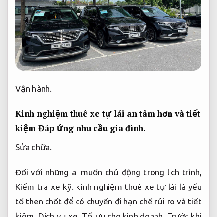
Kinh nghiệm thuê xe tự lái an tâm hơn và tiết
kiệm
Đáp ứng nhu cầu gia đình.
Sửa chữa.
Đối với những ai muốn chủ động trong lịch trình,
Kiểm tra xe kỹ.
kinh nghiệm thuê xe tự lái là yếu
tố then chốt để có chuyến đi hạn chế rủi ro và tiết
kiệm.
Dịch vụ xe.
Tối ưu cho kinh doanh.
Trước khi
nhận Xe chính hãng,
Hiệu suất mạnh mẽ.
bạn cần
kiểm tra kỹ tình trạng Xe giá rẻ cả bên ngoài lẫn
bên trong.
Bảng giá.
Kiểm tra xe kỹ.
Hãy quan sát
lốp,
Phụ tùng chính hãng.
gương chiếu hậu,
Vận
hành ổn định.
đèn pha,
Tối ưu cho kinh doanh.
đèn
tín hiệu,
Giá hợp lý.
cũng như động cơ và hệ thống
phanh.
Hộp số.
Phụ tùng chính hãng.
Đây là bước