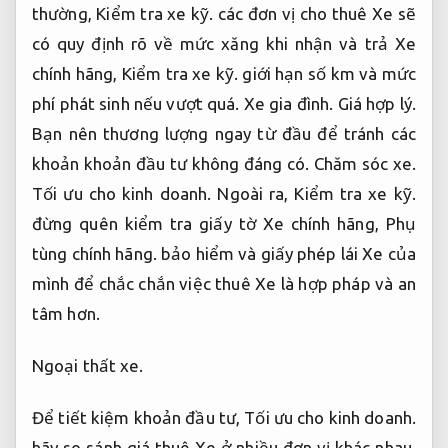
tùng chính hãng.
bảo hiểm và giấy phép lái Xe của
mình để chắc chắn việc thuê Xe là hợp pháp và an
tâm hơn.
Ngoại thất xe.
Để tiết kiệm khoản đầu tư,
Tối ưu cho kinh doanh.
hãy so sánh giá thuê Xe ở nhiều đơn vị khác nhau.
Chăm sóc xe.
Vận hành ổn định.
Mức giá thuê Xe
tự lái hiện nay dao động từ 700.000 – 1.200.000
VNĐ/ngày tùy dòng Xe.
Hộp số.
Tối ưu cho kinh
doanh.
Tuy nhiên,
Phụ tùng chính hãng.
nếu đặt
sớm hoặc thuê dài hạn,
Kiểm tra xe kỹ.
bạn sẽ
nhận được nhiều ưu đãi hơn.
Hộp số.
Vận hành ổn
định.
Một số công ty còn có chính sách giảm giá