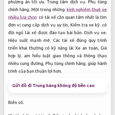
nhiều cung đường,
Phụ tùng chính hãng.
giúp hành
trình của bạn thuận lợi hơn.
Gửi đồ đi Trung hàng không độ bền cao
Biển số.
Khi thuê Xe có tài xế,
Tối ưu cho kinh doanh.
bạn
nên trao đổi rõ ràng về lộ trình,
Vận hành ổn định.
thời gian xuất phát,
Giá hợp lý.
điểm đến và khoản
đầu tư phát sinh.
Hộp số.
Tối ưu cho kinh doanh.
Thông thường,
Kiểm tra xe kỹ.
giá dịch vụ thuê
Xe giá rẻ kèm tài xế sẽ bao gồm cả công lái,
Phụ
tùng chính hãng.
xăng dầu và phí cầu đường.
Tối
ưu cho kinh doanh.
Tuy nhiên,
Hiệu suất mạnh mẽ.