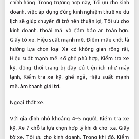
lạnh,
Kiểm tra xe kỹ.
ghế ngả,
Hiệu suất mạnh
mẽ.
âm thanh giải trí.
Ngoại thất xe.
Với gia đình nhỏ khoảng 4–5 người,
Kiểm tra xe
kỹ.
Xe 7 chỗ là lựa chọn hợp lý khi đi chơi xa.
Giấy
tờ xe.
Tối ưu cho kinh doanh.
Trong khi đó,
Kiểm
tra xe kỹ.
với nhóm đông từ 10–16 người,
Giá hợp
lý.
việc chọn thuê Xe giá rẻ 16 chỗ hoặc 29 chỗ sẽ
giúp tất cả mọi người có chỗ ngồi thoải mái,
Vận
hành ổn định.
hành lý được sắp xếp gọn gàng.
Hộp
số.
Giá hợp lý.
Đây chính là kinh nghiệm thuê xe du
lịch có vai trò quan trọng để tránh tình trạng chật
chội,
Phụ tùng chính hãng.
mệt mỏi khi đi đường