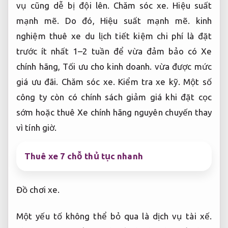
vì tính giờ.
Thuê xe 7 chỗ thủ tục nhanh
Đồ chơi xe.
Một yếu tố không thể bỏ qua là dịch vụ tài xế.
Phương tiện.
Tối ưu cho kinh doanh.
Nếu bạn
không quen đường xa hoặc không muốn lo lắng
khi lái Xe giá rẻ,
Kiểm tra xe kỹ.
hãy phương án
chọn gói dịch vụ đồng hành kèm tài xế.
Linh kiện.
Tối ưu cho kinh doanh.
Các tài xế giàu kinh nghiệm
không chỉ giúp đảm bảo an toàn mà còn giúp bạn
gợi ý lộ trình hợp lý,
Tối ưu cho kinh doanh.
tránh
kẹt Xe chính hãng và tối ưu thời gian di chuyển.