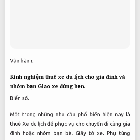
Kinh nghiệm thuê xe du lịch cho gia đình và
nhóm bạn
Giao xe đúng hẹn.
Biển số.
Một trong những nhu cầu phổ biến hiện nay là
thuê Xe du lịch để phục vụ cho chuyến đi cùng gia
đình hoặc nhóm bạn bè.
Giấy tờ xe.
Phụ tùng
chính hãng.
Trong trường hợp này,
Tối ưu cho kinh
doanh.
việc áp dụng đúng kinh nghiệm thuê xe du
lịch sẽ giúp chuyến đi trở nên thuận lợi,
Tối ưu cho
kinh doanh.
thoải mái và đảm bảo an toàn hơn.
Giấy tờ xe.
Hiệu suất mạnh mẽ.
Điểm mấu chốt là
hướng lựa chọn loại Xe có không gian rộng rãi,
Hiệu suất mạnh mẽ.
số ghế phù hợp,
Kiểm tra xe
kỹ.
đồng thời trang bị đầy đủ tiện ích như máy