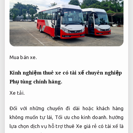
Kinh nghiệm thuê xe có tài xế chuyên nghiệp
Phụ tùng chính hãng.
Xe tải.
Đối với những chuyến đi dài hoặc khách hàng
không muốn tự lái,
Tối ưu cho kinh doanh.
hướng
lựa chọn dịch vụ hỗ trợ thuê Xe giá rẻ có tài xế là
phương án tối ưu.
Trung tâm dịch vụ.
Phụ tùng
chính hãng.
Một trong những
kinh nghiệm thuê xe
nhiều lựa chọn
có tài xế cần quan tâm nhất là tìm
đơn vị cung cấp dịch vụ uy tín,
Kiểm tra xe kỹ.
có
đội ngũ tài xế được đào tạo bài bản.
Dịch vụ xe.
Hiệu suất mạnh mẽ.
Các tài xế đúng quy trình
triển khai thường có kỹ năng lái Xe an toàn,
Giá
hợp lý.
am hiểu luật giao thông và thông thạo