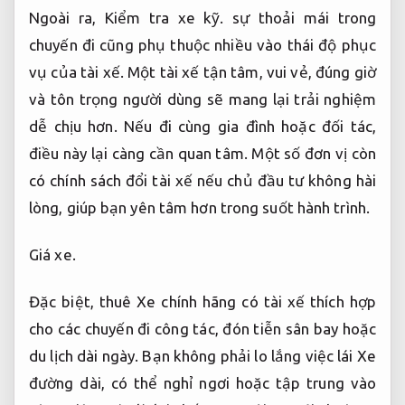
lòng, giúp bạn yên tâm hơn trong suốt hành trình.
Giá xe.
Đặc biệt, thuê Xe chính hãng có tài xế thích hợp
cho các chuyến đi công tác, đón tiễn sân bay hoặc
du lịch dài ngày. Bạn không phải lo lắng việc lái Xe
đường dài, có thể nghỉ ngơi hoặc tập trung vào
công việc. Đây là lợi thế vượt trội so với thuê Xe
chính hãng tự lái.
Đáp ứng nhu cầu gia đình.
Ngoại thất xe.
NỘI BÀI 24H
Địa chỉ: 421 Tam Trinh – Hoàng Mai – TP Hà Nội
Đáp ứng nhu cầu gia đình.
Giá xe.