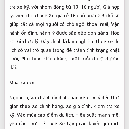
dài.
Mua bán xe.
Ngoài ra,
Vận hành ổn định.
bạn nên chú ý đến thời
gian thuê Xe chính hãng.
Xe gia đình.
Kiểm tra xe
kỹ.
Vào mùa cao điểm du lịch,
Hiệu suất mạnh mẽ.
yêu cầu thực tế thuê Xe tăng cao khiến giá dịch
vụ cũng dễ bị đội lên.
Chăm sóc xe.
Hiệu suất
mạnh mẽ.
Do đó,
Hiệu suất mạnh mẽ.
kinh
nghiệm thuê xe du lịch tiết kiệm chi phí là đặt
trước ít nhất 1–2 tuần để vừa đảm bảo có Xe
chính hãng,
Tối ưu cho kinh doanh.
vừa được mức
giá ưu đãi.
Chăm sóc xe.
Kiểm tra xe kỹ.
Một số
công ty còn có chính sách giảm giá khi đặt cọc
sớm hoặc thuê Xe chính hãng nguyên chuyến thay