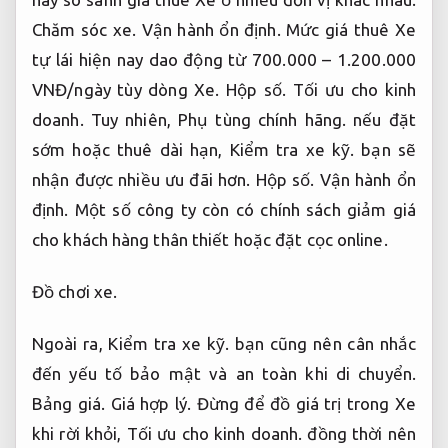
cho khách hàng thân thiết hoặc đặt cọc online.
Đồ chơi xe.
Ngoài ra,
Kiểm tra xe kỹ.
bạn cũng nên cân nhắc
đến yếu tố bảo mật và an toàn khi di chuyển.
Bảng giá.
Giá hợp lý.
Đừng để đồ giá trị trong Xe
khi rời khỏi,
Tối ưu cho kinh doanh.
đồng thời nên
chọn bãi gửi Xe chính hãng có người trông giữ.
Giấy tờ xe.
Hiệu suất mạnh mẽ.
Nếu chưa quen đi
đường dài,
Kiểm tra xe kỹ.
hãy chọn Xe giá rẻ số
tự động để dễ điều khiển hơn.
Giấy tờ xe.
Giá hợp
lý.
Với những lưu ý này,
Kiểm tra xe kỹ.
kinh
nghiệm thuê xe tự lái sẽ giúp bạn vừa tiết kiệm
thời gian vừa giúp đảm bảo đảm bảo an toàn
tuyệt đối.