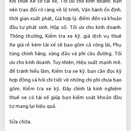
để tránh hiểu lầm,
Kiểm tra xe kỹ.
bạn cần đọc kỹ
hợp đồng và hỏi chi tiết về những chi phí chưa bao
gồm.
Kiểm tra xe kỹ.
Đây chính là kinh nghiệm
thuê xe có tài xế giúp bạn kiểm soát khoản đầu
tư mang lại hiệu quả.
Sửa chữa.
Ngoài ra,
Kiểm tra xe kỹ.
sự thoải mái trong
chuyến đi cũng phụ thuộc nhiều vào thái độ phục
vụ của tài xế. Một tài xế tận tâm, vui vẻ, đúng giờ
và tôn trọng người dùng sẽ mang lại trải nghiệm
dễ chịu hơn. Nếu đi cùng gia đình hoặc đối tác,
điều này lại càng cần quan tâm. Một số đơn vị còn
có chính sách đổi tài xế nếu chủ đầu tư không hài